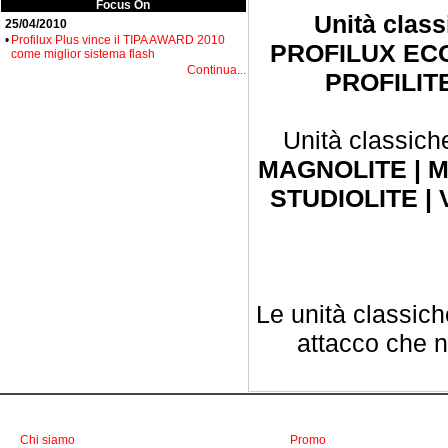
Focus On
Unità clas
25/04/2010
•
Profilux Plus vince il TIPA AWARD 2010
PROFILUX ECO 
come miglior sistema flash
Continua...
PROFILIT
Unità classich
MAGNOLITE | MIN
STUDIOLITE | 
Le unità classich
attacco che no
Chi siamo
Promo