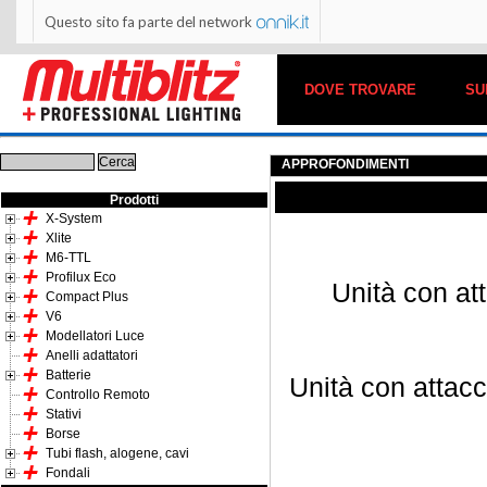
Questo sito fa parte del network
DOVE TROVARE
SU
APPROFONDIMENTI
Prodotti
X-System
Xlite
M6-TTL
Profilux Eco
Unità con at
Compact Plus
V6
Modellatori Luce
Anelli adattatori
Batterie
Unità con attacc
Controllo Remoto
Stativi
Borse
Tubi flash, alogene, cavi
Fondali