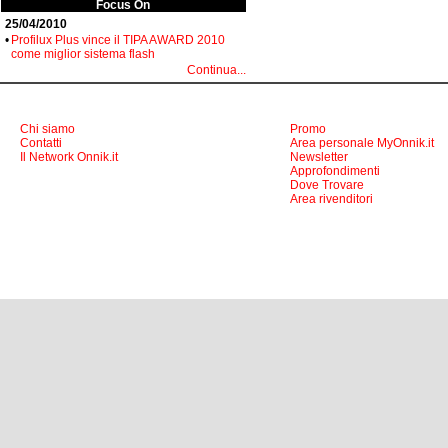
Focus On
25/04/2010
•
Profilux Plus vince il TIPA AWARD 2010
come miglior sistema flash
Continua...
Chi siamo
Promo
Contatti
Area personale MyOnnik.it
Il Network Onnik.it
Newsletter
Approfondimenti
Dove Trovare
Area rivenditori