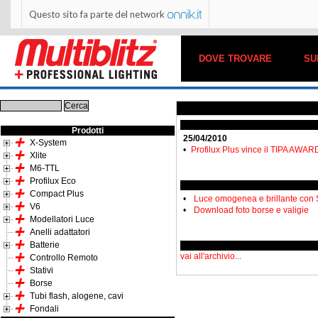
Questo sito fa parte del network
DOVE TROVARE
SU
Prodotti
25/04/2010
X-System
•
Profilux Plus vince il TIPA AWAR
Xlite
M6-TTL
Profilux Eco
Compact Plus
•
Luce omogenea e brillante con 
V6
•
Download foto borse e valigie
Modellatori Luce
Anelli adattatori
Batterie
vai all'archivio...
Controllo Remoto
Stativi
Borse
Tubi flash, alogene, cavi
Fondali